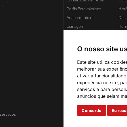
Perfis Fotovoltaicos
Hist
Acabamento de
Dese
Usinagem
Honr
Van
Forç
O nosso site u
Inov
Este site utiliza cooki
melhorar sua experiên
ativar a funcionalidade
experiência no site
,
par
serviços e para person
anúncios que sejam ma
Concordo
Eu recu
eservados