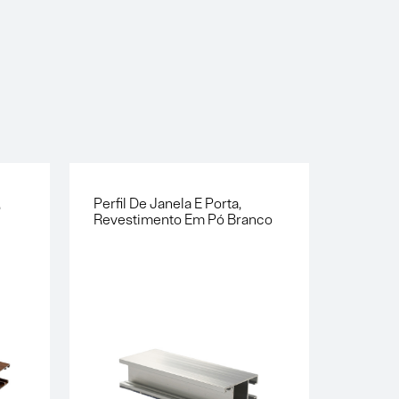
,
Perfil De Janela E Porta,
Perfil 
Revestimento Em Pó Branco
Revest
Pó Bra