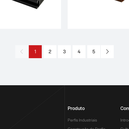
1
2
3
4
5
Produto
Com
Perfis Industriais
Intr
Construção de Perfis
Cult