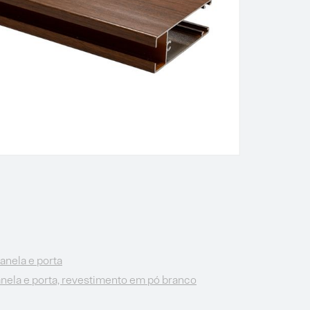
janela e porta
janela e porta, revestimento em pó branco