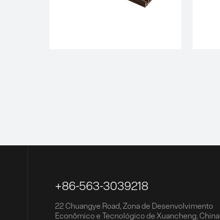
+86-563-3039218
22 Chuangye Road, Zona de Desenvolvimento
Econômico e Tecnológico de Xuancheng, China