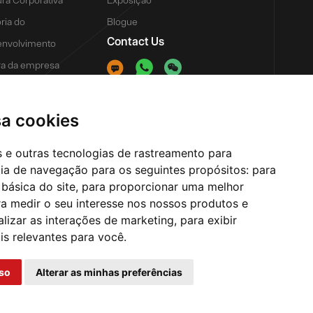
ória do
Blogue
Contact Us
nvolvimento
a da empresa
tagem
a de fabricação
sa cookies
ar
es e outras tecnologias de rastreamento para
cia de navegação para os seguintes propósitos:
para
 básica do site
,
para proporcionar uma melhor
a medir o seu interesse nos nossos produtos e
alizar as interações de marketing
,
para exibir
is relevantes para você
.
so
Alterar as minhas preferências
Design de WIGOR