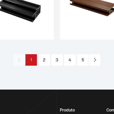
1
2
3
4
5
Produto
Com