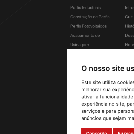
Perfis Industriais
Intr
Construção de Perfis
Cult
Perfis Fotovoltaicos
Hist
Acabamento de
Dese
Usinagem
Honr
Van
Forç
O nosso site u
Inov
Este site utiliza cooki
melhorar sua experiên
ativar a funcionalidade
experiência no site
,
par
serviços e para person
anúncios que sejam ma
Concordo
Eu recu