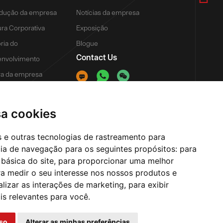
odução da empresa
Notícias da empresa
ura Corporativa
Exposição
ória do
Blogue
Contact Us
nvolvimento
a da empresa
tagem
a de fabricação
sa cookies
ar
es e outras tecnologias de rastreamento para
cia de navegação para os seguintes propósitos:
para
 básica do site
,
para proporcionar uma melhor
a medir o seu interesse nos nossos produtos e
alizar as interações de marketing
,
para exibir
is relevantes para você
.
so
Alterar as minhas preferências