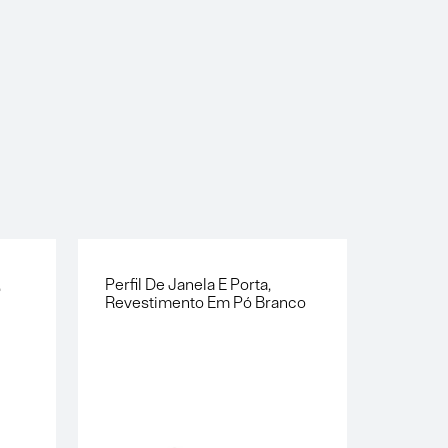
,
Perfil De Janela E Porta,
Perfil 
Revestimento Em Pó Branco
Revest
Pó Bra