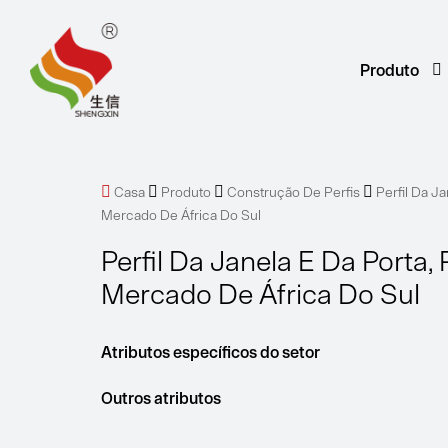
Produto




Casa
Produto
Construção De Perfis
Perfil Da Ja
Mercado De África Do Sul
Perfil Da Janela E Da Porta, P
Mercado De África Do Sul
Atributos específicos do setor
Outros atributos