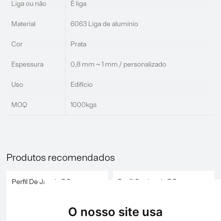
Liga ou não
É liga
Material
6063 Liga de alumínio
Cor
Prata
Espessura
0,8 mm ~ 1 mm / personalizado
Uso
Edifício
MOQ
1000kgs
Produtos recomendados
Perfil De Janela E Porta
Perfil De Janela E Porta
O nosso site usa