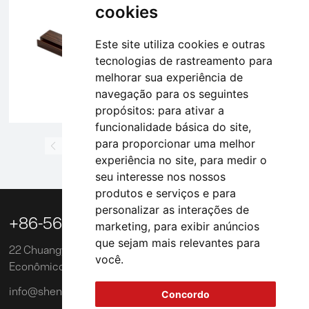
cookies
Este site utiliza cookies e outras
tecnologias de rastreamento para
melhorar sua experiência de
navegação para os seguintes
propósitos:
para ativar a
funcionalidade básica do site
,
para proporcionar uma melhor
1
2
3
4
5
6
7
8
9
10
experiência no site
,
para medir o
seu interesse nos nossos
produtos e serviços e para
personalizar as interações de

+86-563-3039218
marketing
,
para exibir anúncios
que sejam mais relevantes para
22 Chuangye Road, Zona de Desenvolvimento
você
.
Econômico e Tecnológico de Xuancheng, China
info@shengxinglobal.com
Concordo