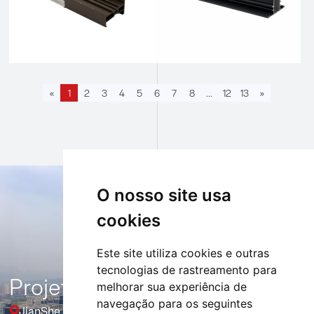
«
1
2
3
4
5
6
7
8
...
12
13
»
O nosso site usa
cookies
Este site utiliza cookies e outras
tecnologias de rastreamento para
Projeto
melhorar sua experiência de
navegação para os seguintes
JianShe Hotel, distrito de Ouhai, província de Zhejiang