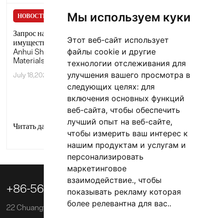
Мы используем куки
НОВОСТИ КОМПАНИИ
НОВОСТИ КОМПАНИИ
Запрос на страхование
Студенты Университета
Этот веб-сайт использует
имущества компании
технологий Хэфэй
файлы cookie и другие
Anhui Shengxin New
(кампус Шуанчэн)
Materials Co., Ltd.
проходят стажировку в
технологии отслеживания для
компании Shengxin New
улучшения вашего просмотра в
July 18,2024
Materials.
следующих целях:
для
July 04,2024
включения основных функций
веб-сайта
,
чтобы обеспечить
лучший опыт на веб-сайте
,
Читать далее
Читать далее


чтобы измерить ваш интерес к
нашим продуктам и услугам и
персонализировать
маркетинговое

взаимодействие.
,
чтобы
+86-563-3039218
показывать рекламу которая
более релевантна для вас.
.
22 Chuangye Road, Зона экономического и