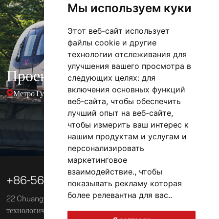
Мы используем куки
Этот веб-сайт использует
файлы cookie и другие
технологии отслеживания для
улучшения вашего просмотра в
Проект
следующих целях:
для
включения основных функций
Метро Гуанчжоу
веб-сайта
,
чтобы обеспечить
лучший опыт на веб-сайте
,
чтобы измерить ваш интерес к
нашим продуктам и услугам и
01 / 03
персонализировать
маркетинговое

взаимодействие.
,
чтобы
+86-563-3039218
показывать рекламу которая
более релевантна для вас.
.
22 Chuangye Road, Зона экономического и
технологического развития Сюаньчэн, Китай