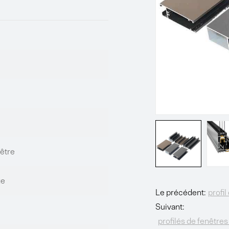
nêtre
ge
Le précédent:
profil
Suivant:
profilés de fenêtre