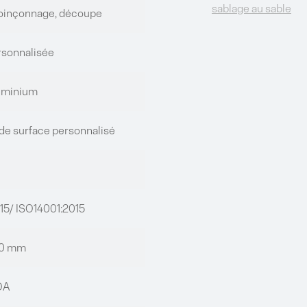
sablage au sable
oinçonnage, découpe
rsonnalisée
luminium
de surface personnalisé
15/ ISO14001:2015
,0 mm
OA