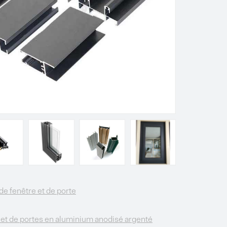
 de fenêtre et de porte
s et de portes en aluminium anodisé argenté