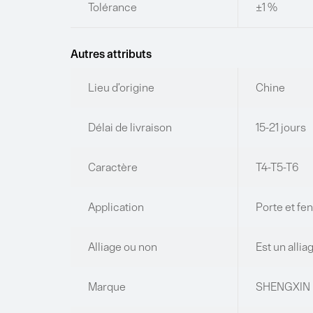
Tolérance
±1 %
Autres attributs
Lieu d’origine
Chine
Délai de livraison
15-21 jours
Caractère
T4-T5-T6
Application
Porte et fe
Alliage ou non
Est un allia
Marque
SHENGXIN