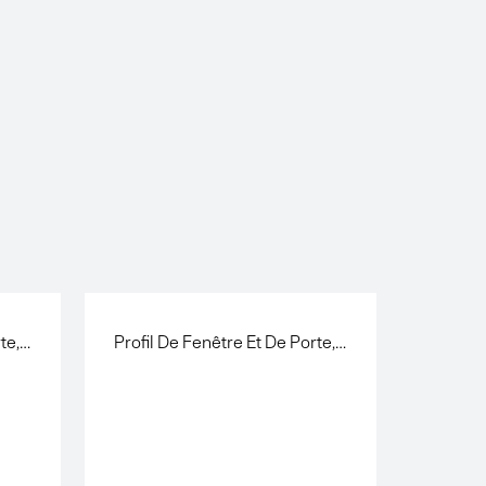
Profil De Fenêtre Et De Porte, Transfert En Bois
Profil De Fenêtre Et De Porte, Revêtement En Poudre Blanc