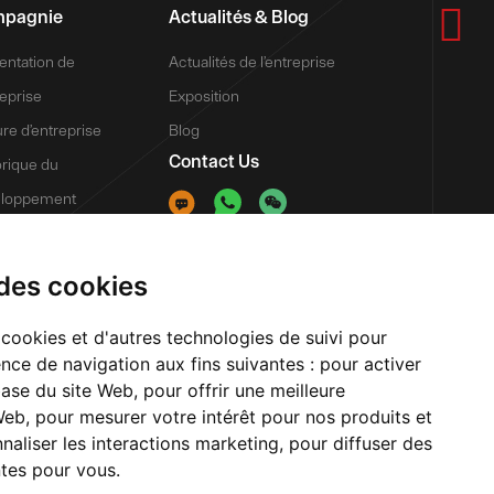

pagnie
Actualités & Blog
entation de
Actualités de l’entreprise
reprise
Exposition
ure d’entreprise
Blog
Contact Us
orique du
eloppement
eur de l’entreprise
ntage
 des cookies
e de fabrication
 cookies et d'autres technologies de suivi pour
ver
nce de navigation aux fins suivantes :
pour activer
base du site Web
,
pour offrir une meilleure
 Web
,
pour mesurer votre intérêt pour nos produits et
naliser les interactions marketing
,
pour diffuser des
ntes pour vous
.