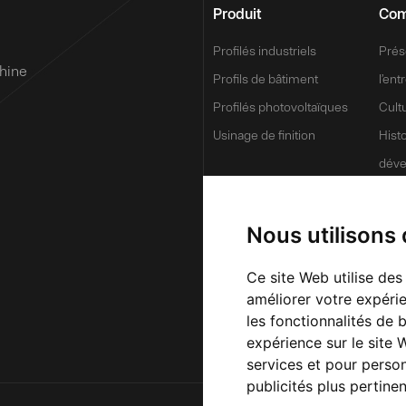
Produit
Com
Profilés industriels
Prés
hine
Profils de bâtiment
l’ent
Profilés photovoltaïques
Cult
Usinage de finition
Hist
dév
Honn
Ava
Nous utilisons
Forc
Ce site Web utilise des
Inno
améliorer votre expérie
les fonctionnalités de 
expérience sur le site
services et pour person
publicités plus pertine