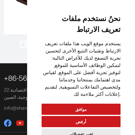
نحنُ نستخدم ملفات
تعريف الارتباط
يستخدم موقع الويب هذا ملفات تعريف
1
2
3
4
5
6
7
8
9
10
الارتباط وتقنيات التتبع الأخرى لتحسين
تجربة التصفح لديك للأغراض التالية:
لتمكين الوظائف الأساسية للموقع
,
لتوفير تجربة أفضل على الموقع
,
لقياس

+86-563-3039218
مدى اهتمامك بمنتجاتنا وخدماتنا
ولتخصيص التفاعلات التسويقية
,
لتقديم
22 طريق تشوانجيه، منطقة شوانتشنغ للتنمية الاقتصادية
.
إعلانات أكثر ملاءمة لك
والتكنولوجية، الصين
info@shengxinglobal.com
موافق
أرفض
تغيير تفضيلاتي