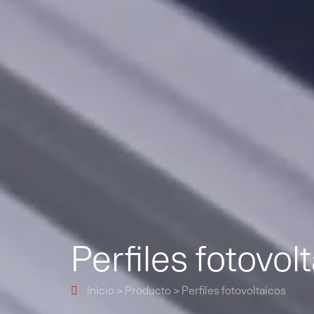
Perfiles fotovol
Inicio
>
Producto
>
Perfiles fotovoltaicos
