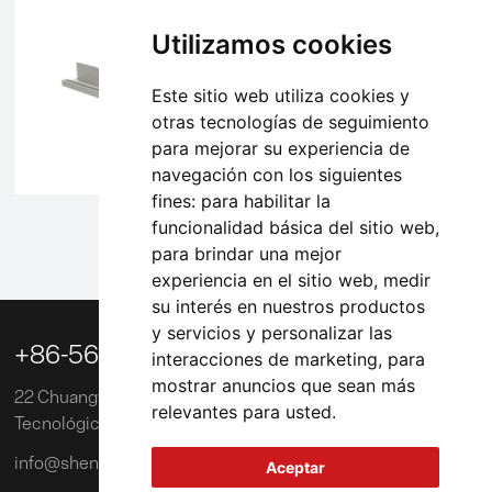
Utilizamos cookies
Este sitio web utiliza cookies y
otras tecnologías de seguimiento
para mejorar su experiencia de
navegación con los siguientes
fines:
para habilitar la
funcionalidad básica del sitio web
,
1
2
3
4
5
para brindar una mejor
experiencia en el sitio web
,
medir
su interés en nuestros productos
y servicios y personalizar las

+86-563-3039218
interacciones de marketing
,
para
mostrar anuncios que sean más
22 Chuangye Road, Zona de Desarrollo Económico y
relevantes para usted
.
Tecnológico de Xuancheng, China
info@shengxinglobal.com
Aceptar