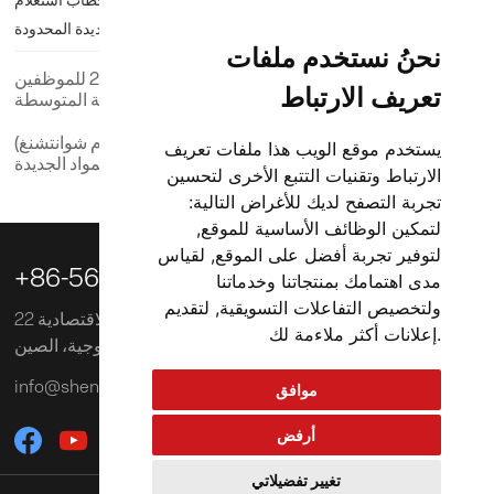
الممتلكات لشركة أنهوي شنغزين للمواد الجديدة المحدودة.خطاب استعلام
عن تأمين الممتلكات لشركة أنهوي شنغزين للمواد الجديدة المحدودة.
نحنُ نستخدم ملفات
سابق:
عقدت الشركة اجتماع تقييم الأداء لعام 2023 للموظفين
تعريف الارتباط
الجدد في المناصب الإدارية المتوسطة.
التالي:
الطلاب من جامعة هيفي للتكنولوجيا (حرم شوانتشنغ)
يستخدم موقع الويب هذا ملفات تعريف
يقومون بتدريب عملي في شركة شنغزين للمواد الجديدة.
الارتباط وتقنيات التتبع الأخرى لتحسين
تجربة التصفح لديك للأغراض التالية:
لتمكين الوظائف الأساسية للموقع
,
لتوفير تجربة أفضل على الموقع
,
لقياس

+86-563-3039218
مدى اهتمامك بمنتجاتنا وخدماتنا
ولتخصيص التفاعلات التسويقية
,
لتقديم
22 طريق تشوانجيه، منطقة شوانتشنغ للتنمية الاقتصادية
.
إعلانات أكثر ملاءمة لك
والتكنولوجية، الصين
info@shengxinglobal.com
موافق
أرفض
تغيير تفضيلاتي